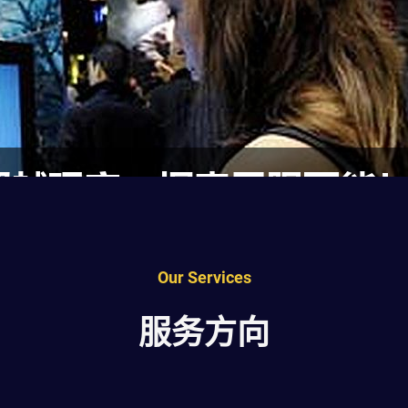
Our Services
服务方向