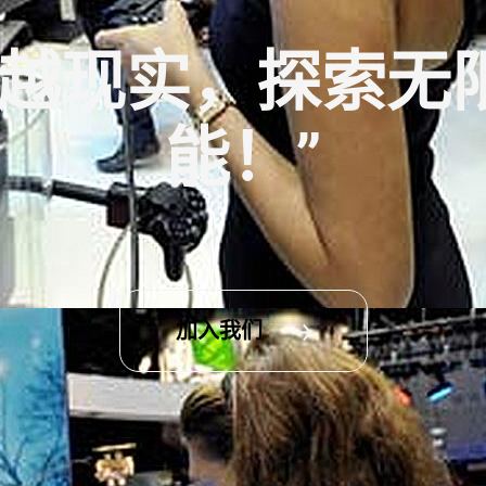
超越现实，探索无
能！”
加入我们