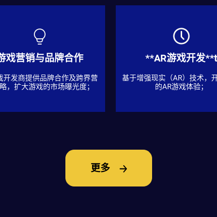
游戏营销与品牌合作
**AR游戏开发**
戏开发商提供品牌合作及跨界营
基于增强现实（AR）技术，
略，扩大游戏的市场曝光度；
的AR游戏体验；
更多