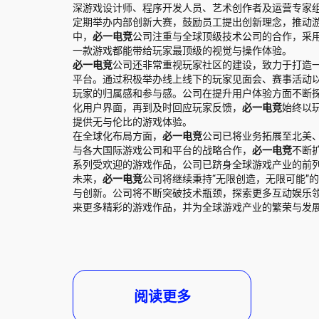
深游戏设计师、程序开发人员、艺术创作者及运营专家
定期举办内部创新大赛，鼓励员工提出创新理念，推动
中，
必一电竞
公司注重与全球顶级技术公司的合作，采
一款游戏都能带给玩家最顶级的视觉与操作体验。
必一电竞
公司还非常重视玩家社区的建设，致力于打造
平台。通过积极举办线上线下的玩家见面会、赛事活动
玩家的归属感和参与感。公司在提升用户体验方面不断
化用户界面，再到及时回应玩家反馈，
必一电竞
始终以
提供无与伦比的游戏体验。
在全球化布局方面，
必一电竞
公司已将业务拓展至北美
与各大国际游戏公司和平台的战略合作，
必一电竞
不断
系列受欢迎的游戏作品，公司已跻身全球游戏产业的前
未来，
必一电竞
公司将继续秉持“无限创造，无限可能”
与创新。公司将不断突破技术瓶颈，探索更多互动娱乐
来更多精彩的游戏作品，并为全球游戏产业的繁荣与发
阅读更多