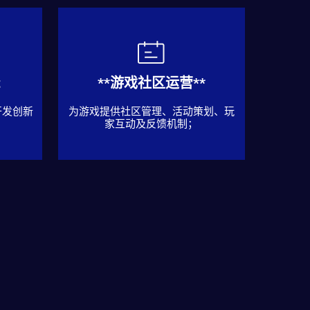
t
**游戏社区运营**
开发创新
为游戏提供社区管理、活动策划、玩
家互动及反馈机制；